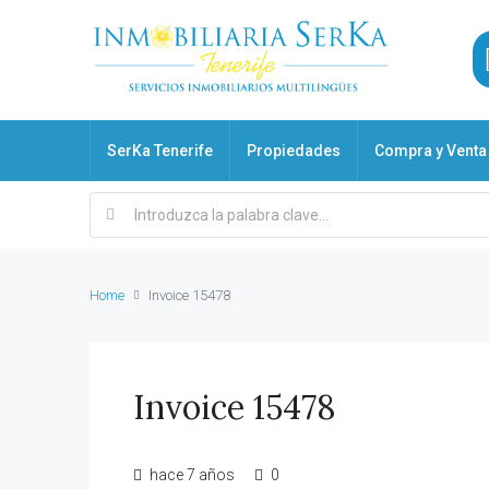
SerKa Tenerife
Propiedades
Compra y Venta
Home
Invoice 15478
Invoice 15478
hace 7 años
0