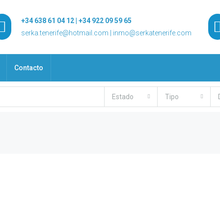
+34 638 61 04 12 | +34 922 09 59 65
serka.tenerife@hotmail.com | inmo@serkatenerife.com
Contacto
Estado
Tipo