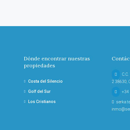
Dónde encontrar nuestras
Contác
propiedades
C.C. 
Costa del Silencio
2 38630, C
Golf del Sur
+34 
Los Cristianos
serka.t
inmo@ser