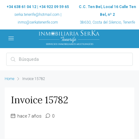
+34 638 61 04 12 | +34 922 09 59 65
C.C. Ten Bel, Local 16 Calle Ten
serka.tenerife@hotmail.com |
Bel, nº 2
inmo@serkatenerife.com
38630, Costa del Silencio, Tenerife
Home
Invoice 15782
Invoice 15782
hace 7 años
0