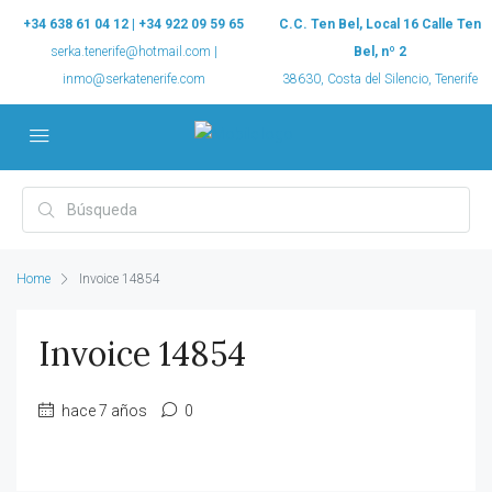
+34 638 61 04 12 | +34 922 09 59 65
C.C. Ten Bel, Local 16 Calle Ten
serka.tenerife@hotmail.com |
Bel, nº 2
inmo@serkatenerife.com
38630, Costa del Silencio, Tenerife
Home
Invoice 14854
Invoice 14854
hace 7 años
0