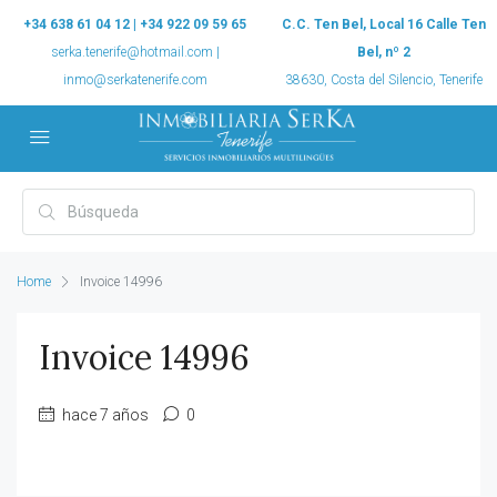
+34 638 61 04 12 | +34 922 09 59 65
C.C. Ten Bel, Local 16 Calle Ten
serka.tenerife@hotmail.com |
Bel, nº 2
inmo@serkatenerife.com
38630, Costa del Silencio, Tenerife
Home
Invoice 14996
Invoice 14996
hace 7 años
0