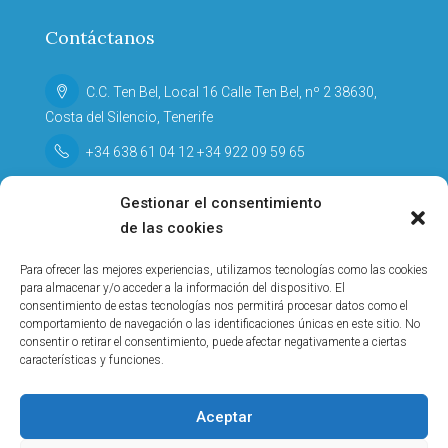
Contáctanos
C.C. Ten Bel, Local 16 Calle Ten Bel, nº 2 38630,
Costa del Silencio, Tenerife
+34 638 61 04 12 +34 922 09 59 65
serka.tenerife@hotmail.com |
Gestionar el consentimiento
inmo@serkatenerife.com
de las cookies
Para ofrecer las mejores experiencias, utilizamos tecnologías como las cookies
Política de privacidad
para almacenar y/o acceder a la información del dispositivo. El
consentimiento de estas tecnologías nos permitirá procesar datos como el
Aviso Legal
comportamiento de navegación o las identificaciones únicas en este sitio. No
consentir o retirar el consentimiento, puede afectar negativamente a ciertas
Política de Cookies
características y funciones.
Aceptar