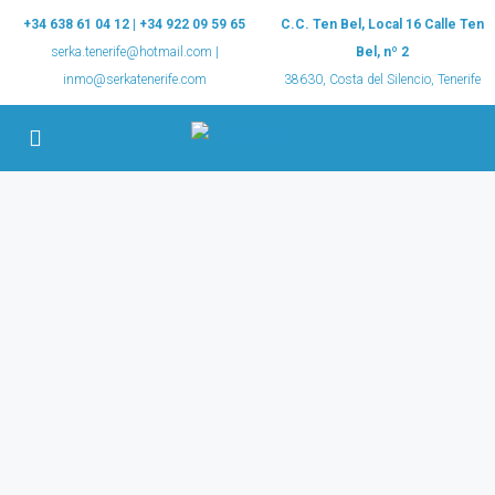
+34 638 61 04 12 | +34 922 09 59 65
C.C. Ten Bel, Local 16 Calle Ten
serka.tenerife@hotmail.com |
Bel, nº 2
inmo@serkatenerife.com
38630, Costa del Silencio, Tenerife