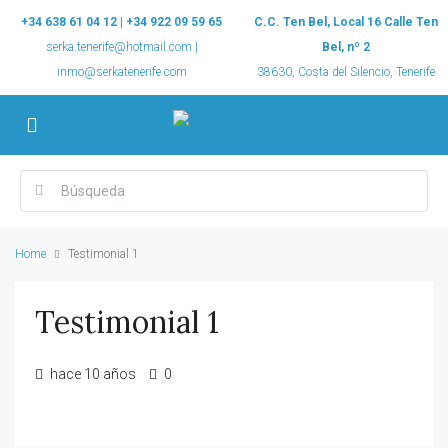
+34 638 61 04 12 | +34 922 09 59 65
C.C. Ten Bel, Local 16 Calle Ten
serka.tenerife@hotmail.com |
Bel, nº 2
inmo@serkatenerife.com
38630, Costa del Silencio, Tenerife
Home
Testimonial 1
Testimonial 1
hace 10 años
0