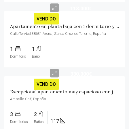
118.000€
VENDIDO
Apartamento en planta baja con 1 dormitorio y jardín de invierno
Calle Ten-bel,38631 Arona, Santa Cruz de Tenerife, España
1
1
Dormitorio
Baño
330.000€
VENDIDO
Excepcional apartamento muy espacioso con jardín terraza y vistas a la piscina
Amarilla Golf, España
3
2
117
Dormitorios
Baños