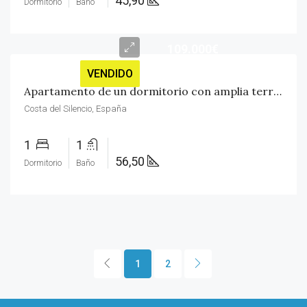
45,90
Dormitorio
Baño
109.000€
VENDIDO
Apartamento de un dormitorio con amplia terraza orientada al sur
Costa del Silencio, España
1
1
56,50
Dormitorio
Baño
1
2